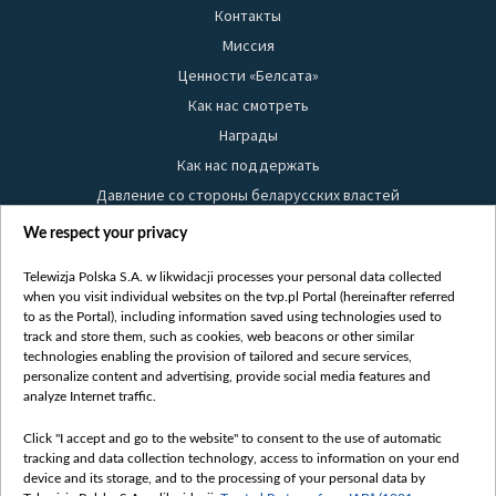
Контакты
Миссия
Ценности «Белсата»
Как нас смотреть
Награды
Как нас поддержать
Давление со стороны беларусских властей
Правила использования материалов
We respect your privacy
Информация об отправителе
Telewizja Polska S.A. w likwidacji processes your personal data collected
Безопасность
when you visit individual websites on the tvp.pl Portal (hereinafter referred
Youtube
to as the Portal), including information saved using technologies used to
track and store them, such as cookies, web beacons or other similar
Белсат news
technologies enabling the provision of tailored and secure services,
personalize content and advertising, provide social media features and
Белсат Life
analyze Internet traffic.
Жэстачайшы мульт
Click "I accept and go to the website" to consent to the use of automatic
Belsat English
tracking and data collection technology, access to information on your end
Biełsat PL
device and its storage, and to the processing of your personal data by