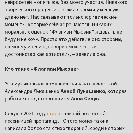
нейросетей – опять же, без моего участия. Никакого
творческого процесса с этими людьми у меня уже
давно нет. Нас связывают только юридические
моменты, которые сейчас решаются. Никаких
моральных оценок “Флагман Мьюзик” я давать не
буду и не хочу. Просто это действие с их стороны,
по моему мнению, позорит мою честь и
достоинство как артистки», – заявила она.
Кто такие «Флагман Мьюзик»
Эта музыкальная компания связана с невесткой
Александра Лукашенко
Анной Лукашенко
, которая
работает под псевдонимом
Анна Селук
.
Селук в 2021 году
стала
главной поэтессой-
песенницей пропаганды. С того момента она
написала более ста стихотворений, среди которых