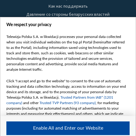
Как нас поддержать
Давление со стороны беларусских властей
Правила использования материалов
We respect your privacy
Информация об отправителе
Telewizja Polska S.A. w likwidacji processes your personal data collected
Безопасность
when you visit individual websites on the tvp.pl Portal (hereinafter referred
Youtube
to as the Portal), including information saved using technologies used to
track and store them, such as cookies, web beacons or other similar
Белсат news
technologies enabling the provision of tailored and secure services,
personalize content and advertising, provide social media features and
Белсат Life
analyze Internet traffic.
Жэстачайшы мульт
Belsat English
Click "I accept and go to the website" to consent to the use of automatic
tracking and data collection technology, access to information on your end
Biełsat PL
device and its storage, and to the processing of your personal data by
Белсат Now
Telewizja Polska S.A. w likwidacji,
Trusted Partners from IAB* (1201
company)
and other
Trusted TVP Partners (93 company)
, for marketing
Белсат Shorts
purposes (including for automated matching of advertisements to your
Белсат History
interests and measuring their effectiveness) and others, which we indicate
below.
Белсат Music
Enable All and Enter our Website
Белсат Doc
The purposes of processing your data by TVP S.A. w likwidacji are as
follows: