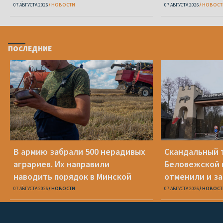
области
07 АВГУСТА 2026
НОВОСТИ
07 АВГУСТА 2026
НОВОСТ
ПОСЛЕДНИЕ
В армию забрали 500 нерадивых
Скандальный 
аграриев. Их направили
Беловежской 
наводить порядок в Минской
отменили и з
области
07 АВГУСТА 2026
НОВОСТИ
07 АВГУСТА 2026
НОВОСТ