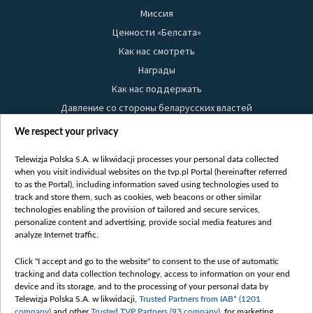
Миссия
Ценности «Белсата»
Как нас смотреть
Награды
Как нас поддержать
Давление со стороны беларусских властей
Правила использования материалов
We respect your privacy
Информация об отправителе
Telewizja Polska S.A. w likwidacji processes your personal data collected
Безопасность
when you visit individual websites on the tvp.pl Portal (hereinafter referred
Youtube
to as the Portal), including information saved using technologies used to
track and store them, such as cookies, web beacons or other similar
Белсат news
technologies enabling the provision of tailored and secure services,
personalize content and advertising, provide social media features and
Белсат Life
analyze Internet traffic.
Жэстачайшы мульт
Click "I accept and go to the website" to consent to the use of automatic
Belsat English
tracking and data collection technology, access to information on your end
Biełsat PL
device and its storage, and to the processing of your personal data by
Telewizja Polska S.A. w likwidacji,
Trusted Partners from IAB* (1201
Белсат Now
company)
and other
Trusted TVP Partners (93 company)
, for marketing