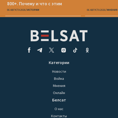
800+. Почему и что с этим
делать?
06 АВГУСТА 2026
ИСТОРИИ
06 АВГУСТА 2026
МНЕНИЯ
Категории
Новости
Война
Мнения
Онлайн
Белсат
О нас
Контакты