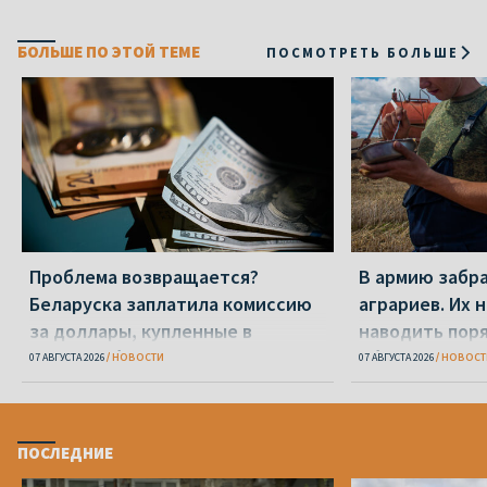
БОЛЬШЕ ПО ЭТОЙ ТЕМЕ
ПОСМОТРЕТЬ БОЛЬШЕ
Проблема возвращается?
В армию забр
Беларуска заплатила комиссию
аграриев. Их 
за доллары, купленные в
наводить пор
«Беларусбанке»
области
07 АВГУСТА 2026
НОВОСТИ
07 АВГУСТА 2026
НОВОСТ
ПОСЛЕДНИЕ