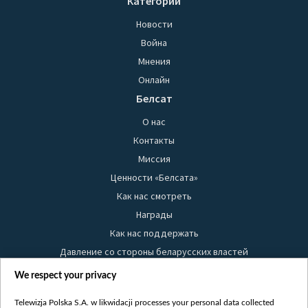
Категории
Новости
Война
Мнения
Онлайн
Белсат
О нас
Контакты
Миссия
Ценности «Белсата»
Как нас смотреть
Награды
Как нас поддержать
Давление со стороны беларусских властей
Правила использования материалов
We respect your privacy
Информация об отправителе
Telewizja Polska S.A. w likwidacji processes your personal data collected
Безопасность