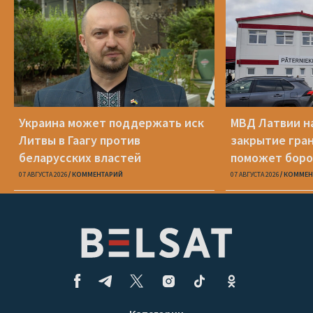
Украина может поддержать иск
МВД Латвии н
Литвы в Гаагу против
закрытие гра
беларусских властей
поможет боро
07 АВГУСТА 2026
КОММЕНТАРИЙ
07 АВГУСТА 2026
КОММЕН