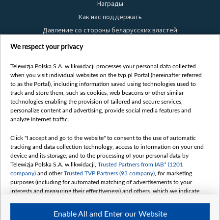
Награды
Как нас поддержать
Давление со стороны беларусских властей
Правила использования материалов
We respect your privacy
Информация об отправителе
Telewizja Polska S.A. w likwidacji processes your personal data collected
Безопасность
when you visit individual websites on the tvp.pl Portal (hereinafter referred
Youtube
to as the Portal), including information saved using technologies used to
track and store them, such as cookies, web beacons or other similar
Белсат news
technologies enabling the provision of tailored and secure services,
personalize content and advertising, provide social media features and
Белсат Life
analyze Internet traffic.
Жэстачайшы мульт
Click "I accept and go to the website" to consent to the use of automatic
Belsat English
tracking and data collection technology, access to information on your end
Biełsat PL
device and its storage, and to the processing of your personal data by
Telewizja Polska S.A. w likwidacji,
Trusted Partners from IAB* (1201
Белсат Now
company)
and other
Trusted TVP Partners (93 company)
, for marketing
Белсат Shorts
purposes (including for automated matching of advertisements to your
interests and measuring their effectiveness) and others, which we indicate
Белсат History
below.
Белсат Music
Enable All and Enter our Website
The purposes of processing your data by TVP S.A. w likwidacji are as
Белсат Doc