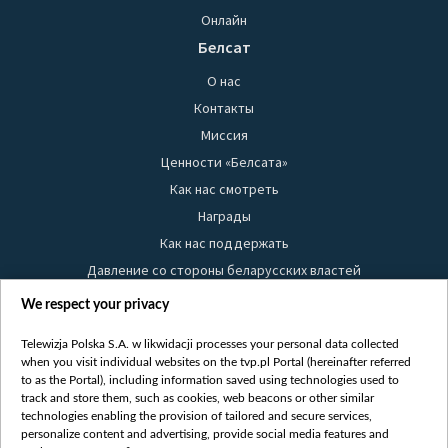
Онлайн
Белсат
О нас
Контакты
Миссия
Ценности «Белсата»
Как нас смотреть
Награды
Как нас поддержать
Давление со стороны беларусских властей
Правила использования материалов
We respect your privacy
Информация об отправителе
Telewizja Polska S.A. w likwidacji processes your personal data collected
Безопасность
when you visit individual websites on the tvp.pl Portal (hereinafter referred
Youtube
to as the Portal), including information saved using technologies used to
track and store them, such as cookies, web beacons or other similar
Белсат news
technologies enabling the provision of tailored and secure services,
personalize content and advertising, provide social media features and
Белсат Life