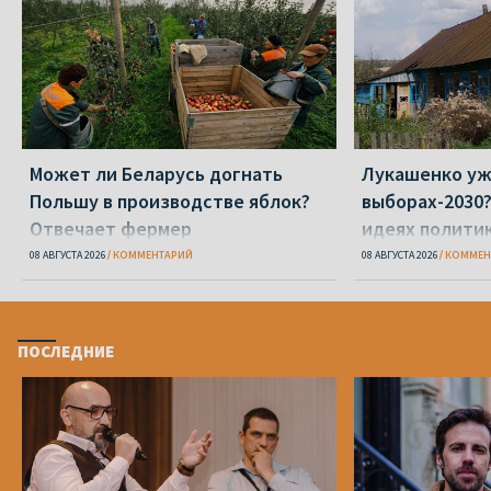
Может ли Беларусь догнать
Лукашенко уж
Польшу в производстве яблок?
выборах-2030?
Отвечает фермер
идеях полити
08 АВГУСТА 2026
КОММЕНТАРИЙ
08 АВГУСТА 2026
КОММЕН
ПОСЛЕДНИЕ