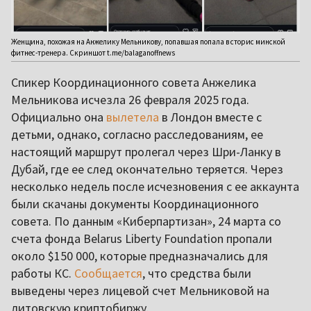
Женщина, похожая на Анжелику Мельникову, попавшая попала в сторис минской
фитнес-тренера. Скриншот t.me/balaganoffnews
Спикер Координационного совета Анжелика
Мельникова исчезла 26 февраля 2025 года.
Официально она
вылетела
в Лондон вместе с
детьми, однако, согласно расследованиям, ее
настоящий маршрут пролегал через Шри-Ланку в
Дубай, где ее след окончательно теряется. Через
несколько недель после исчезновения с ее аккаунта
были скачаны документы Координационного
совета. По данным «Киберпартизан», 24 марта со
счета фонда Belarus Liberty Foundation пропали
около $150 000, которые предназначались для
работы КС.
Сообщается
, что средства были
выведены через лицевой счет Мельниковой на
литовскую криптобиржу.