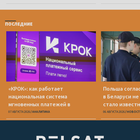
ПОСЛЕДНИЕ
«КРОК»: как работает
Польша соглас
национальная система
в Беларуси не
мгновенных платежей в
стало известн
Беларуси
07 АВГУСТА 2026
АНАЛИТИКА
06 АВГУСТА 2026
НОВОСТ