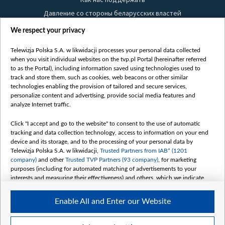
Давление со стороны беларусских властей
Правила использования материалов
We respect your privacy
Информация об отправителе
Telewizja Polska S.A. w likwidacji processes your personal data collected
Безопасность
when you visit individual websites on the tvp.pl Portal (hereinafter referred
Youtube
to as the Portal), including information saved using technologies used to
track and store them, such as cookies, web beacons or other similar
Белсат news
technologies enabling the provision of tailored and secure services,
personalize content and advertising, provide social media features and
Белсат Life
analyze Internet traffic.
Жэстачайшы мульт
Click "I accept and go to the website" to consent to the use of automatic
Belsat English
tracking and data collection technology, access to information on your end
Biełsat PL
device and its storage, and to the processing of your personal data by
Telewizja Polska S.A. w likwidacji,
Trusted Partners from IAB* (1201
Белсат Now
company)
and other
Trusted TVP Partners (93 company)
, for marketing
Белсат Shorts
purposes (including for automated matching of advertisements to your
interests and measuring their effectiveness) and others, which we indicate
Белсат History
below.
Белсат Music
Enable All and Enter our Website
The purposes of processing your data by TVP S.A. w likwidacji are as
Белсат Doc
follows:
My consents
Store and/or access information on a device