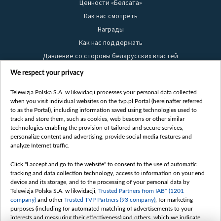
Ценности «Белсата»
Как нас смотреть
Награды
Как нас поддержать
Давление со стороны беларусских властей
Правила использования материалов
We respect your privacy
Информация об отправителе
Telewizja Polska S.A. w likwidacji processes your personal data collected
Безопасность
when you visit individual websites on the tvp.pl Portal (hereinafter referred
Youtube
to as the Portal), including information saved using technologies used to
track and store them, such as cookies, web beacons or other similar
Белсат news
technologies enabling the provision of tailored and secure services,
personalize content and advertising, provide social media features and
Белсат Life
analyze Internet traffic.
Жэстачайшы мульт
Click "I accept and go to the website" to consent to the use of automatic
Belsat English
tracking and data collection technology, access to information on your end
Biełsat PL
device and its storage, and to the processing of your personal data by
Telewizja Polska S.A. w likwidacji,
Trusted Partners from IAB* (1201
Белсат Now
company)
and other
Trusted TVP Partners (93 company)
, for marketing
Белсат Shorts
purposes (including for automated matching of advertisements to your
interests and measuring their effectiveness) and others, which we indicate
Белсат History