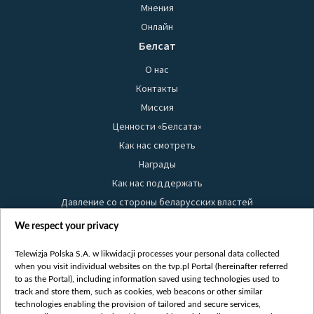
Мнения
Онлайн
Белсат
О нас
Контакты
Миссия
Ценности «Белсата»
Как нас смотреть
Награды
Как нас поддержать
Давление со стороны беларусских властей
Правила использования материалов
We respect your privacy
Информация об отправителе
Telewizja Polska S.A. w likwidacji processes your personal data collected
Безопасность
when you visit individual websites on the tvp.pl Portal (hereinafter referred
Youtube
to as the Portal), including information saved using technologies used to
track and store them, such as cookies, web beacons or other similar
Белсат news
technologies enabling the provision of tailored and secure services,