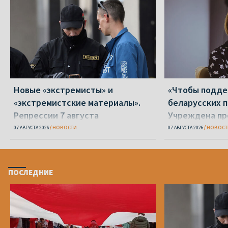
Новые «экстремисты» и
«Чтобы подд
«экстремистские материалы».
беларусских п
Репрессии 7 августа
Учреждена пр
Вежновец
07 АВГУСТА 2026
НОВОСТИ
07 АВГУСТА 2026
НОВОСТ
ПОСЛЕДНИЕ