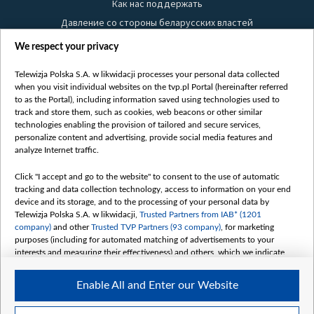
Как нас поддержать
Давление со стороны беларусских властей
Правила использования материалов
We respect your privacy
Информация об отправителе
Telewizja Polska S.A. w likwidacji processes your personal data collected
Безопасность
when you visit individual websites on the tvp.pl Portal (hereinafter referred
Youtube
to as the Portal), including information saved using technologies used to
track and store them, such as cookies, web beacons or other similar
Белсат news
technologies enabling the provision of tailored and secure services,
personalize content and advertising, provide social media features and
Белсат Life
analyze Internet traffic.
Жэстачайшы мульт
Click "I accept and go to the website" to consent to the use of automatic
Belsat English
tracking and data collection technology, access to information on your end
Biełsat PL
device and its storage, and to the processing of your personal data by
Telewizja Polska S.A. w likwidacji,
Trusted Partners from IAB* (1201
Белсат Now
company)
and other
Trusted TVP Partners (93 company)
, for marketing
Белсат Shorts
purposes (including for automated matching of advertisements to your
interests and measuring their effectiveness) and others, which we indicate
Белсат History
below.
Белсат Music
Enable All and Enter our Website
The purposes of processing your data by TVP S.A. w likwidacji are as
Белсат Doc
follows:
My consents
Store and/or access information on a device