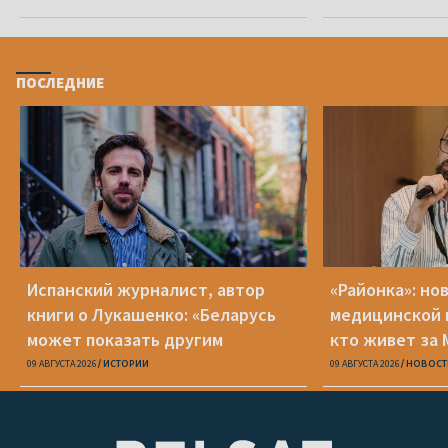
ПОСЛЕДНИЕ
Испанский журналист, автор
«Районка»: но
книги о Лукашенко: «Беларусь
медицинской 
может показать другим
кто живет за
странам, что может случиться с
09 АВГУСТА 2026
ИСТОРИИ
09 АВГУСТА 2026
НОВОСТ
демократией»