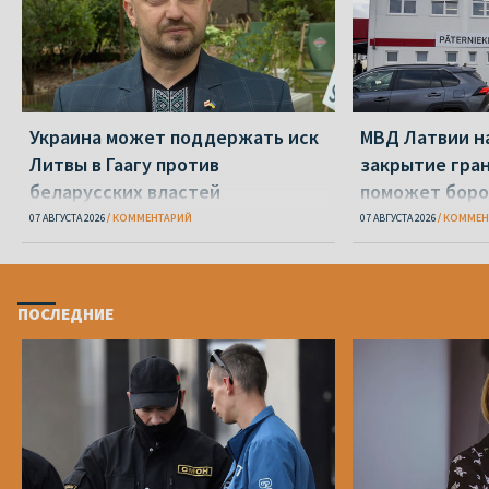
Украина может поддержать иск
МВД Латвии н
Литвы в Гаагу против
закрытие гра
беларусских властей
поможет боро
07 АВГУСТА 2026
КОММЕНТАРИЙ
07 АВГУСТА 2026
КОММЕН
ПОСЛЕДНИЕ