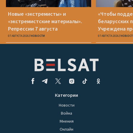
Новые «экстремисты» и
«Чтобы подд
«экстремистские материалы».
беларусских п
Репрессии 7 августа
Учреждена пр
Вежновец
07 АВГУСТА 2026
НОВОСТИ
07 АВГУСТА 2026
НОВОСТ
Категории
Новости
Война
Мнения
Онлайн