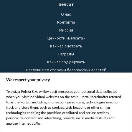
Белсат
О нас
Контакты
Миссия
Ценности «Белсата»
Как нас смотреть
Награды
Как нас поддержать
Давление со стороны беларусских властей
Правила использования материалов
We respect your privacy
Информация об отправителе
Telewizja Polska S.A. w likwidacji processes your personal data collected
Безопасность
when you visit individual websites on the tvp.pl Portal (hereinafter referred
Youtube
to as the Portal), including information saved using technologies used to
track and store them, such as cookies, web beacons or other similar
Белсат news
technologies enabling the provision of tailored and secure services,
personalize content and advertising, provide social media features and
Белсат Life
analyze Internet traffic.
Жэстачайшы мульт